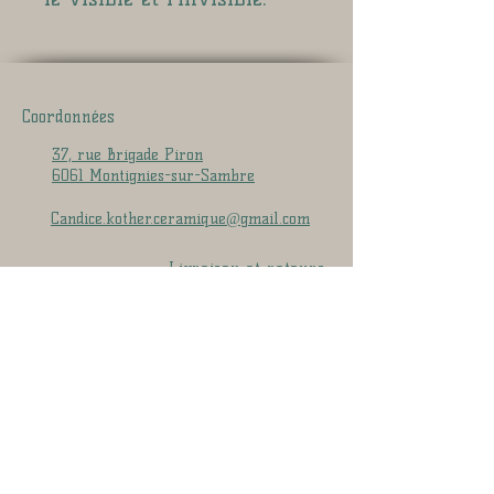
Coordonnées
37, rue Brigade Piron
6061 Montignies-sur-Sambre
Candice.kother.ceramique@gmail.com
Livraison et retours
Conditions générales
Si vous souhaitez être tenu au courant des
nouvelles pièces disponibles, collections, soldes,