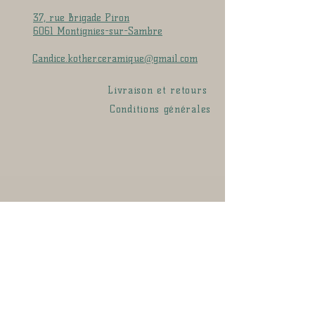
37, rue Brigade Piron
6061 Montignies-sur-Sambre
Candice.kother.ceramique@gmail.com
Livraison et retours
Conditions générales
Si vous souhaitez être tenu au courant des
nouvelles pièces disponibles, collections, soldes,
événements, cours & stages, veuillez indiquer
votre adresse email afin de recevoir la newsletter
de l’atelier.
E-mail